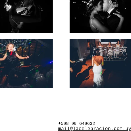
+598 99 649632
mail@
lacelebracion.com.u